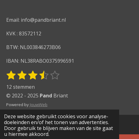
c
s
a
e
t
t
b
a
s
Email: info@pandbriant.nl
o
g
A
o
r
p
KVK : 83572112
k
a
p
m
BTW: NL003846273B06
IBAN: NL38RABO0375996591
1
2
3
4
5
S
R
t
s
s
s
s
s
a
12 stemmen
e
t
t
t
t
t
t
m
© 2022 - 2025
Pand
Briant
i
m
e
e
e
e
e
Powered by
JouwWeb
e
n
r
r
r
r
r
n
Deze website gebruikt cookies voor analyse-
g
r
r
r
r
doeleinden en/of het tonen van advertenties.
:
Door gebruik te blijven maken van de site gaat
e
e
e
e
u hiermee akkoord.
3