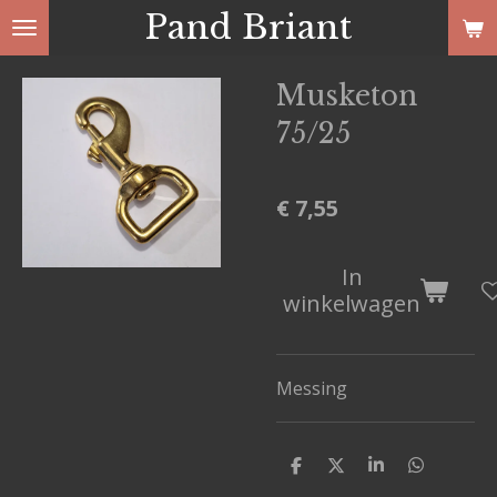
Pand Briant
Ga
direct
naar
Musketon
de
75/25
hoofdinhoud
€ 7,55
In
winkelwagen
Messing
D
D
S
D
e
e
h
e