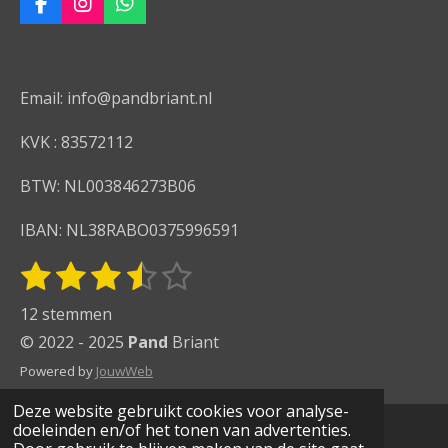
F
I
W
a
n
h
c
s
a
e
t
t
b
a
s
Email: info@pandbriant.nl
o
g
A
o
r
p
KVK : 83572112
k
a
p
m
BTW: NL003846273B06
IBAN: NL38RABO0375996591
1
2
3
4
5
S
R
t
s
s
s
s
s
a
12 stemmen
e
t
t
t
t
t
t
m
© 2022 - 2025
Pand
Briant
i
m
e
e
e
e
e
Powered by
JouwWeb
e
n
r
r
r
r
r
n
Deze website gebruikt cookies voor analyse-
g
r
r
r
r
doeleinden en/of het tonen van advertenties.
: