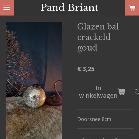
Pand Briant
Ga
direct
naar
Glazen bal
de
crackeld
hoofdinhoud
goud
€ 3,25
In
winkelwagen
Doorsnee 8cm