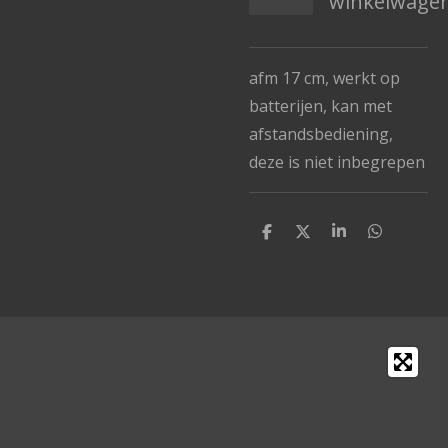
winkelwage
afm 17 cm, werkt op
batterijen, kan met
afstandsbediening,
deze is niet inbegrepen
D
D
S
D
e
e
h
e
l
e
a
l
e
l
r
e
n
e
n