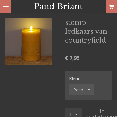
Pand Briant
Ga
direct
naar
stomp
de
ledkaars van
hoofdinhoud
countryfield
€ 7,95
Kleur
In