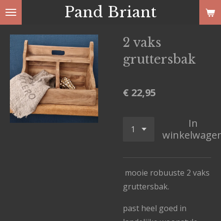
Pand Briant
Ga
direct
naar
2 vaks
de
gruttersbak
hoofdinhoud
€ 22,95
In
winkelwage
mooie robuuste 2 vaks
gruttersbak.
past heel goed in