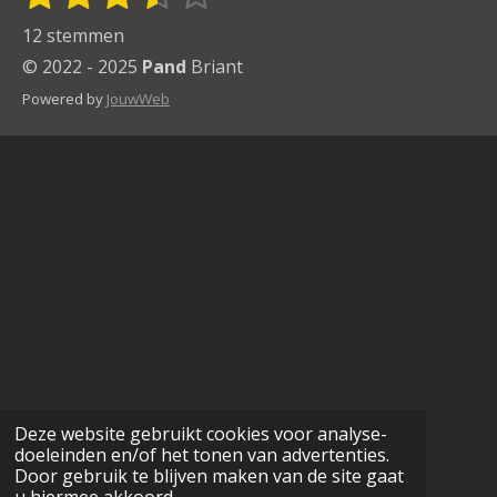
t
s
s
s
s
s
a
12 stemmen
e
t
t
t
t
t
t
m
© 2022 - 2025
Pand
Briant
i
m
e
e
e
e
e
Powered by
JouwWeb
e
n
r
r
r
r
r
n
g
r
r
r
r
:
e
e
e
e
3
n
n
n
n
.
5
s
t
e
r
r
Deze website gebruikt cookies voor analyse-
doeleinden en/of het tonen van advertenties.
e
Door gebruik te blijven maken van de site gaat
n