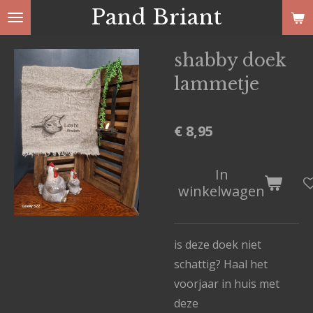
Pand Briant
Ga
direct
naar
shabby doek
de
lammetje
hoofdinhoud
€ 8,95
In
winkelwagen
is deze doek niet
schattig? Haal het
voorjaar in huis met
deze