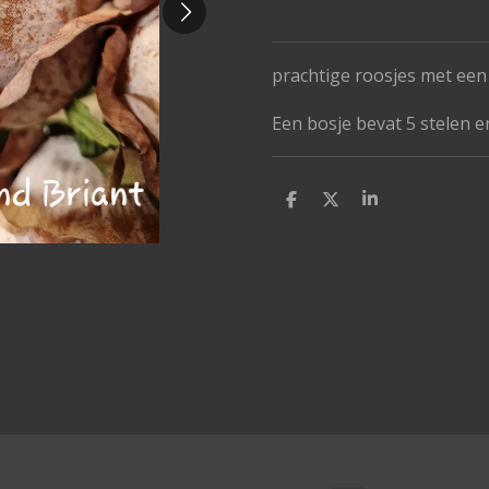
prachtige roosjes met een 
Een bosje bevat 5 stelen e
D
D
S
e
e
h
l
e
a
e
l
r
n
e