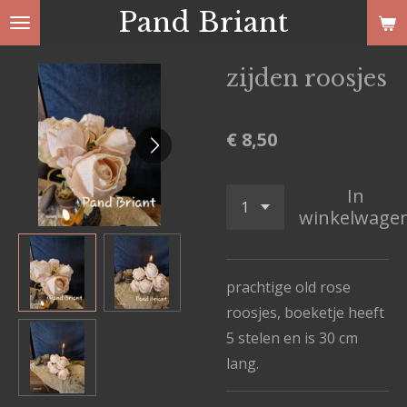
Pand Briant
Ga
direct
naar
zijden roosjes
de
hoofdinhoud
€ 8,50
In
winkelwage
prachtige old rose
roosjes, boeketje heeft
5 stelen en is 30 cm
lang.