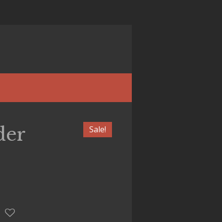
der
Sale!